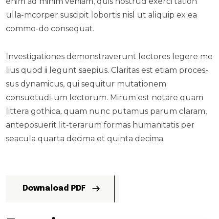
enim ad minim veniam, quis nostrud exerci tation
ulla-mcorper suscipit lobortis nisl ut aliquip ex ea
commo-do consequat.
Investigationes demonstraverunt lectores legere me
lius quod ii legunt saepius. Claritas est etiam proces-
sus dynamicus, qui sequitur mutationem
consuetudi-um lectorum. Mirum est notare quam
littera gothica, quam nunc putamus parum claram,
anteposuerit lit-terarum formas humanitatis per
seacula quarta decima et quinta decima.
Downaload PDF