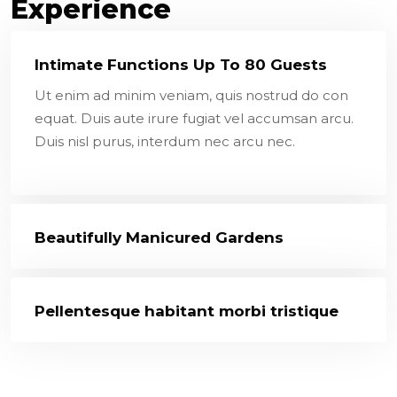
E
x
p
e
r
i
e
n
c
e
Intimate Functions Up To 80 Guests
Ut enim ad minim veniam, quis nostrud do con
equat. Duis aute irure fugiat vel accumsan arcu.
Duis nisl purus, interdum nec arcu nec.
Beautifully Manicured Gardens
Pellentesque habitant morbi tristique