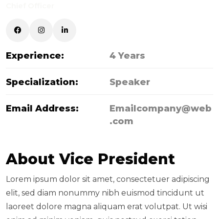
Chief Officer
Experience:
4 Years
Specialization:
Speaker
Email Address:
Emailcompany@web
.com
A
b
o
u
t
V
i
c
e
P
r
e
s
i
d
e
n
t
Lorem ipsum dolor sit amet, consectetuer adipiscing
elit, sed diam nonummy nibh euismod tincidunt ut
laoreet dolore magna aliquam erat volutpat. Ut wisi